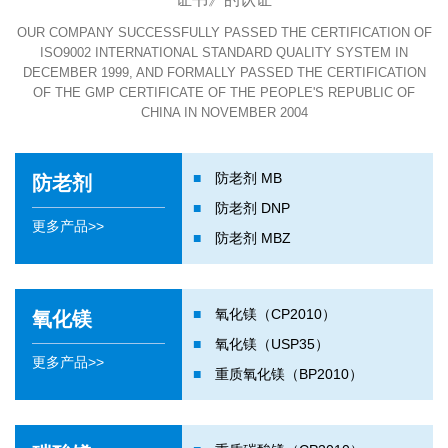
OUR COMPANY SUCCESSFULLY PASSED THE CERTIFICATION OF
ISO9002 INTERNATIONAL STANDARD QUALITY SYSTEM IN
DECEMBER 1999, AND FORMALLY PASSED THE CERTIFICATION
OF THE GMP CERTIFICATE OF THE PEOPLE'S REPUBLIC OF
CHINA IN NOVEMBER 2004
■
防老剂 MB
防老剂
■
防老剂 DNP
更多产品>>
■
防老剂 MBZ
■
氧化镁（CP2010）
氧化镁
■
氧化镁（USP35）
更多产品>>
■
重质氧化镁（BP2010）