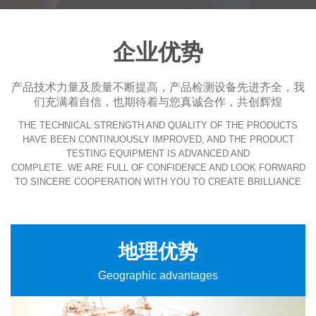
企业优势
产品技术力量及质量不断提高，产品检测设备先进齐全，我
们充满着自信，也期待着与您真诚合作，共创辉煌
THE TECHNICAL STRENGTH AND QUALITY OF THE PRODUCTS
HAVE BEEN CONTINUOUSLY IMPROVED, AND THE PRODUCT
TESTING EQUIPMENT IS ADVANCED AND
COMPLETE. WE ARE FULL OF CONFIDENCE AND LOOK FORWARD
TO SINCERE COOPERATION WITH YOU TO CREATE BRILLIANCE
地理优势
Geographic advantages