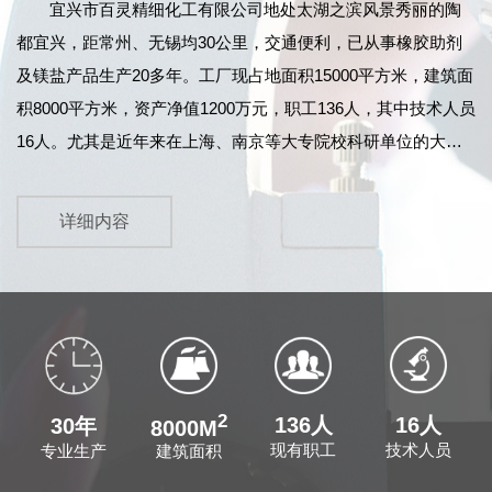
宜兴市百灵精细化工有限公司
地处太湖之滨风景秀丽的陶
都宜兴，距常州、无锡均30公里，交通便利，已从事橡胶助剂
及镁盐产品生产20多年。工厂现占地面积15000平方米，建筑面
积8000平方米，资产净值1200万元，职工136人，其中技术人员
16人。尤其是近年来在上海、南京等大专院校科研单位的大力
协作和江苏鹏鹞药业有限公司的指导下，产品技术力量及质量
不断提高，产品检测设备先进齐全，99年12月顺利通过
详细内容
ISO9002国际标准质量体系的认证。同时，我公司原料药车间已
于2004年11月正式通过了《中华人民共和国药品GMP证书》的
认证...
2
136人
16人
30年
8000M
现有职工
技术人员
建筑面积
专业生产