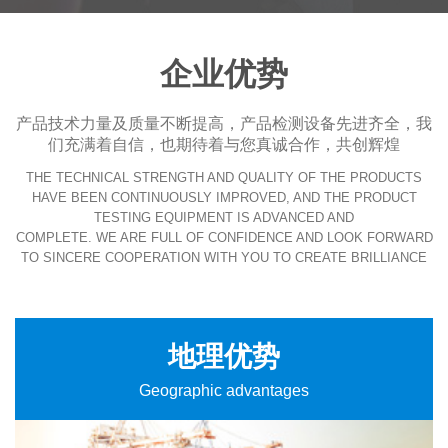
企业优势
产品技术力量及质量不断提高，产品检测设备先进齐全，我
们充满着自信，也期待着与您真诚合作，共创辉煌
THE TECHNICAL STRENGTH AND QUALITY OF THE PRODUCTS
HAVE BEEN CONTINUOUSLY IMPROVED, AND THE PRODUCT
TESTING EQUIPMENT IS ADVANCED AND
COMPLETE. WE ARE FULL OF CONFIDENCE AND LOOK FORWARD
TO SINCERE COOPERATION WITH YOU TO CREATE BRILLIANCE
地理优势
Geographic advantages