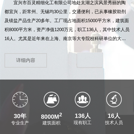
宜兴市百灵精细化工有限公司
地处太湖之滨风景秀丽的陶
都宜兴，距常州、无锡均30公里，交通便利，已从事橡胶助剂
及镁盐产品生产20多年。工厂现占地面积15000平方米，建筑面
积8000平方米，资产净值1200万元，职工136人，其中技术人员
16人。尤其是近年来在上海、南京等大专院校科研单位的大力
协作和江苏鹏鹞药业有限公司的指导下，产品技术力量及质量
不断提高，产品检测设备先进齐全，99年12月顺利通过
详细内容
ISO9002国际标准质量体系的认证。同时，我公司原料药车间已
于2004年11月正式通过了《中华人民共和国药品GMP证书》的
认证...
2
136人
16人
30年
8000M
现有职工
技术人员
建筑面积
专业生产