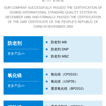
OUR COMPANY SUCCESSFULLY PASSED THE CERTIFICATION OF
ISO9002 INTERNATIONAL STANDARD QUALITY SYSTEM IN
DECEMBER 1999, AND FORMALLY PASSED THE CERTIFICATION
OF THE GMP CERTIFICATE OF THE PEOPLE'S REPUBLIC OF
CHINA IN NOVEMBER 2004
■
防老剂 MB
防老剂
■
防老剂 DNP
更多产品>>
■
防老剂 MBZ
■
氧化镁（CP2010）
氧化镁
■
氧化镁（USP35）
更多产品>>
■
重质氧化镁（BP2010）