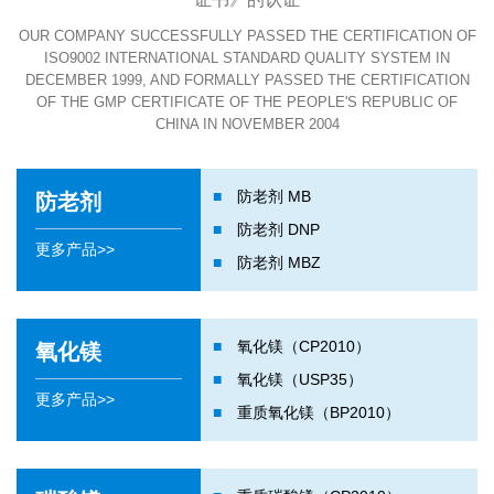
OUR COMPANY SUCCESSFULLY PASSED THE CERTIFICATION OF
ISO9002 INTERNATIONAL STANDARD QUALITY SYSTEM IN
DECEMBER 1999, AND FORMALLY PASSED THE CERTIFICATION
OF THE GMP CERTIFICATE OF THE PEOPLE'S REPUBLIC OF
CHINA IN NOVEMBER 2004
■
防老剂 MB
防老剂
■
防老剂 DNP
更多产品>>
■
防老剂 MBZ
■
氧化镁（CP2010）
氧化镁
■
氧化镁（USP35）
更多产品>>
■
重质氧化镁（BP2010）