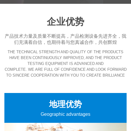
企业优势
产品技术力量及质量不断提高，产品检测设备先进齐全，我
们充满着自信，也期待着与您真诚合作，共创辉煌
THE TECHNICAL STRENGTH AND QUALITY OF THE PRODUCTS
HAVE BEEN CONTINUOUSLY IMPROVED, AND THE PRODUCT
TESTING EQUIPMENT IS ADVANCED AND
COMPLETE. WE ARE FULL OF CONFIDENCE AND LOOK FORWARD
TO SINCERE COOPERATION WITH YOU TO CREATE BRILLIANCE
地理优势
Geographic advantages