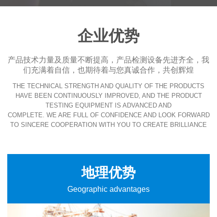
企业优势
产品技术力量及质量不断提高，产品检测设备先进齐全，我
们充满着自信，也期待着与您真诚合作，共创辉煌
THE TECHNICAL STRENGTH AND QUALITY OF THE PRODUCTS
HAVE BEEN CONTINUOUSLY IMPROVED, AND THE PRODUCT
TESTING EQUIPMENT IS ADVANCED AND
COMPLETE. WE ARE FULL OF CONFIDENCE AND LOOK FORWARD
TO SINCERE COOPERATION WITH YOU TO CREATE BRILLIANCE
地理优势
Geographic advantages