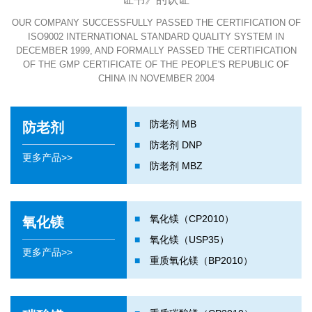
OUR COMPANY SUCCESSFULLY PASSED THE CERTIFICATION OF
ISO9002 INTERNATIONAL STANDARD QUALITY SYSTEM IN
DECEMBER 1999, AND FORMALLY PASSED THE CERTIFICATION
OF THE GMP CERTIFICATE OF THE PEOPLE'S REPUBLIC OF
CHINA IN NOVEMBER 2004
■
防老剂 MB
防老剂
■
防老剂 DNP
更多产品>>
■
防老剂 MBZ
■
氧化镁（CP2010）
氧化镁
■
氧化镁（USP35）
更多产品>>
■
重质氧化镁（BP2010）