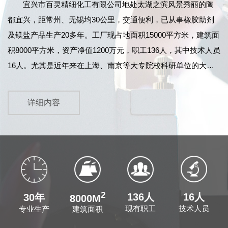
宜兴市百灵精细化工有限公司
地处太湖之滨风景秀丽的陶
都宜兴，距常州、无锡均30公里，交通便利，已从事橡胶助剂
及镁盐产品生产20多年。工厂现占地面积15000平方米，建筑面
积8000平方米，资产净值1200万元，职工136人，其中技术人员
16人。尤其是近年来在上海、南京等大专院校科研单位的大力
协作和江苏鹏鹞药业有限公司的指导下，产品技术力量及质量
不断提高，产品检测设备先进齐全，99年12月顺利通过
详细内容
ISO9002国际标准质量体系的认证。同时，我公司原料药车间已
于2004年11月正式通过了《中华人民共和国药品GMP证书》的
认证...
2
136人
16人
30年
8000M
现有职工
技术人员
建筑面积
专业生产